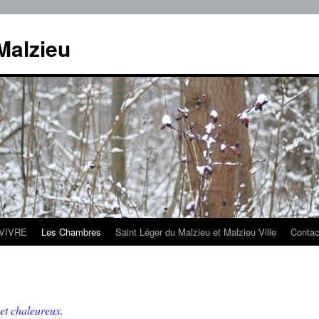
Malzieu
 VIVRE
Les Chambres
Saint Léger du Malzieu et Malzieu Ville
Contact
et chaleureux.