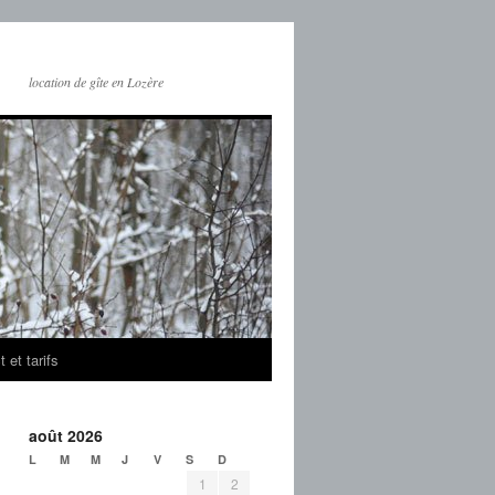
location de gîte en Lozère
 et tarifs
août 2026
L
M
M
J
V
S
D
1
2