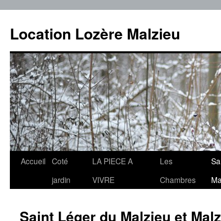
Location Lozère Malzieu
Aller
Accueil
Coté
LA PIECE A
Les
Sa
au
jardin
VIVRE
Chambres
Mal
contenu
Saint Léger du Malzieu et Malz