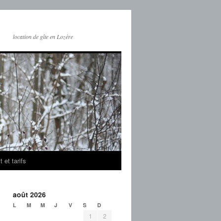
location de gîte en Lozère
 et tarifs
août 2026
L
M
M
J
V
S
D
1
2