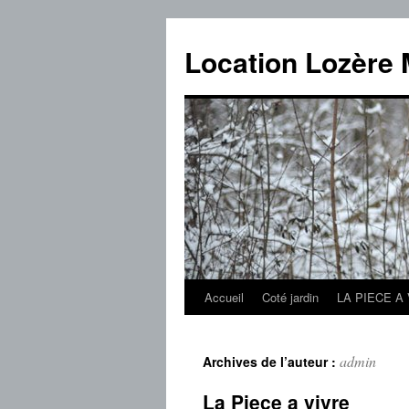
Location Lozère 
Accueil
Coté jardin
LA PIECE A
Aller
au
admin
Archives de l’auteur :
contenu
La Piece a vivre