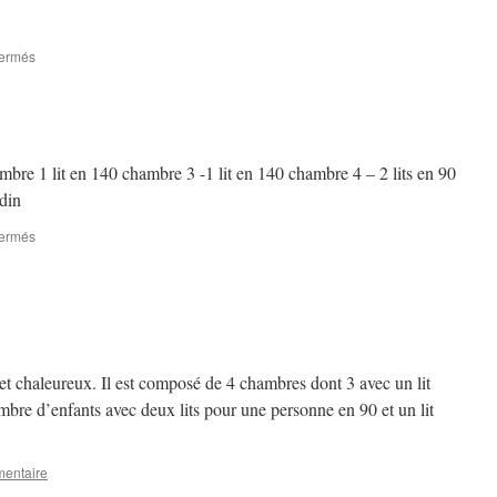
sur
fermés
La
Piece
a
vivre
mbre 1 lit en 140 chambre 3 -1 lit en 140 chambre 4 – 2 lits en 90
rdin
sur
fermés
et chaleureux. Il est composé de 4 chambres dont 3 avec un lit
bre d’enfants avec deux lits pour une personne en 90 et un lit
mentaire